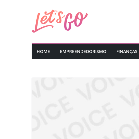
Pular
para
o
conteúdo
HOME
EMPREENDEDORISMO
FINANÇAS