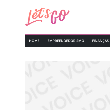
Pular
para
o
conteúdo
HOME
EMPREENDEDORISMO
FINANÇAS