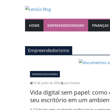
Pular
para
o
conteúdo
HOME
EMPREENDEDORISMO
FINANÇAS
Empreendedorismo
EMPREENDEDORISMO
19 de junho de 2026
Lara Santos
Vida digital sem papel: como
seu escritório em um ambient
A Clicksign vem ajudando profissionais e empre