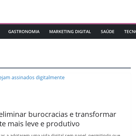
GASTRONOMIA
MARKETING DIGITAL
SAÚDE
TECN
 eliminar burocracias e transformar
e mais leve e produtivo
sas a adotarem uma vida digital sem papel, permitindo que