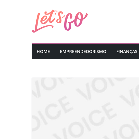
Pular
para
o
conteúdo
HOME
EMPREENDEDORISMO
FINANÇAS