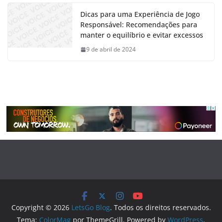
Dicas para uma Experiência de Jogo
Responsável: Recomendações para
manter o equilíbrio e evitar excessos
9 de abril de 2024
Copyright © 2026
LetsGo Blog
. Todos os direitos reservados.
Tema:
ColorMag
por ThemeGrill. Powered by
WordPress
.