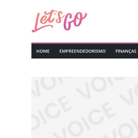
Pular
para
o
conteúdo
HOME
EMPREENDEDORISMO
FINANÇAS