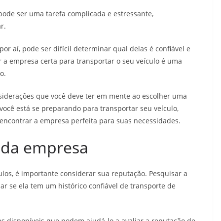
pode ser uma tarefa complicada e estressante,
ar.
r aí, pode ser difícil determinar qual delas é confiável e
er a empresa certa para transportar o seu veículo é uma
do.
siderações que você deve ter em mente ao escolher uma
 você está se preparando para transportar seu veículo,
encontrar a empresa perfeita para suas necessidades.
 da empresa
los, é importante considerar sua reputação. Pesquisar a
r se ela tem um histórico confiável de transporte de
es disponíveis que podem ajudá-lo a avaliar a reputação de