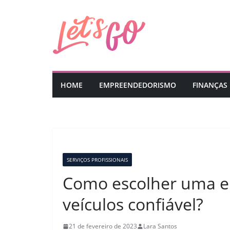
Pular
para
o
conteúdo
HOME
EMPREENDEDORISMO
FINANÇAS
SERVIÇOS PROFISSIONAIS
Como escolher uma e
veículos confiável?
21 de fevereiro de 2023
Lara Santos