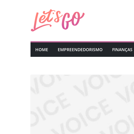
Pular
para
o
conteúdo
HOME
EMPREENDEDORISMO
FINANÇAS