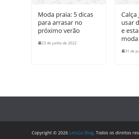
Moda praia: 5 dicas
Calça
para arrasar no
usar d
próximo verão
e est
moda
23 de junho de 2022
31 de j
Copyright © 2026
LetsGo Blog
. Todos os direitos re