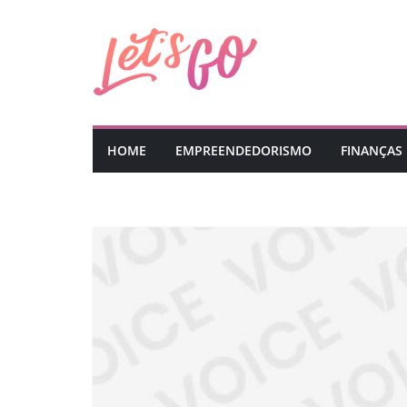
Pular
para
o
conteúdo
HOME
EMPREENDEDORISMO
FINANÇAS