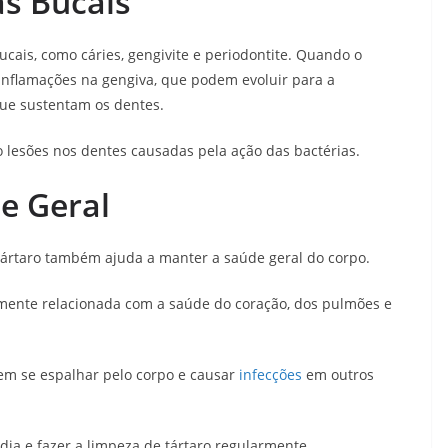
s Bucais
ucais, como cáries, gengivite e periodontite. Quando o
 inflamações na gengiva, que podem evoluir para a
que sustentam os dentes.
ão lesões nos dentes causadas pela ação das bactérias.
e Geral
tártaro também ajuda a manter a saúde geral do corpo.
mente relacionada com a saúde do coração, dos pulmões e
em se espalhar pelo corpo e causar
infecções
em outros
dia e fazer a limpeza de tártaro regularmente.