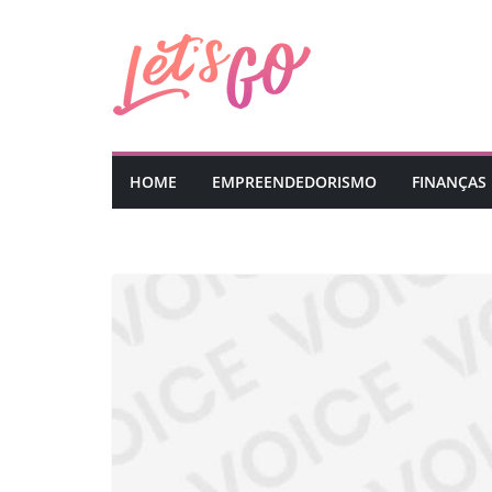
Pular
para
o
conteúdo
HOME
EMPREENDEDORISMO
FINANÇAS