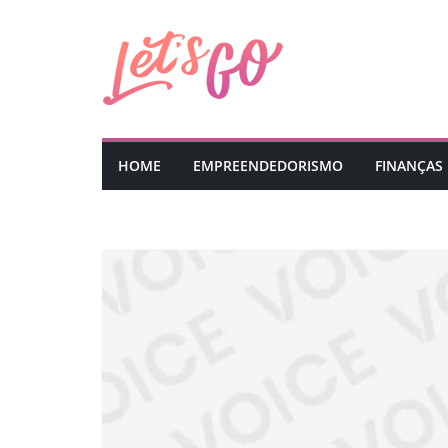
Pular
para
o
conteúdo
HOME
EMPREENDEDORISMO
FINANÇAS