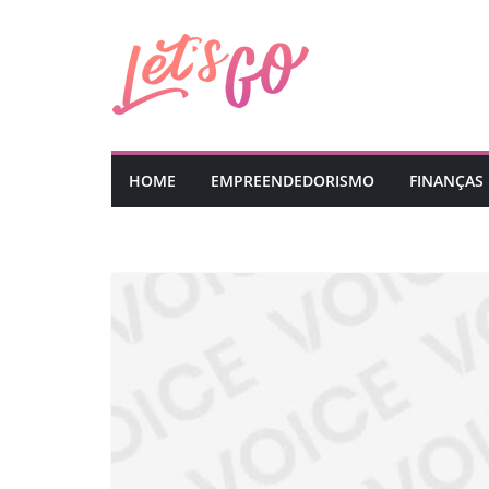
Pular
para
o
conteúdo
HOME
EMPREENDEDORISMO
FINANÇAS