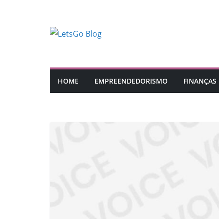
Pular
para
o
conteúdo
HOME
EMPREENDEDORISMO
FINANÇAS