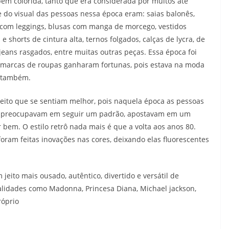
m colorida, tanto que era considerada por muitos até
do visual das pessoas nessa época eram: saias balonês,
 com leggings, blusas com manga de morcego, vestidos
s
e shorts de cintura alta, ternos folgados, calças de lycra, de
jeans rasgados, entre muitas outras peças. Essa época foi
marcas de roupas ganharam fortunas, pois estava na moda
 também.
eito que se sentiam melhor, pois naquela época as pessoas
 se preocupavam em seguir um padrão, apostavam em um
 bem. O estilo retrô nada mais é que a volta aos anos 80.
ram feitas inovações nas cores, deixando elas fluorescentes
eito mais ousado, autêntico, divertido e versátil de
alidades como Madonna, Princesa Diana, Michael jackson,
róprio