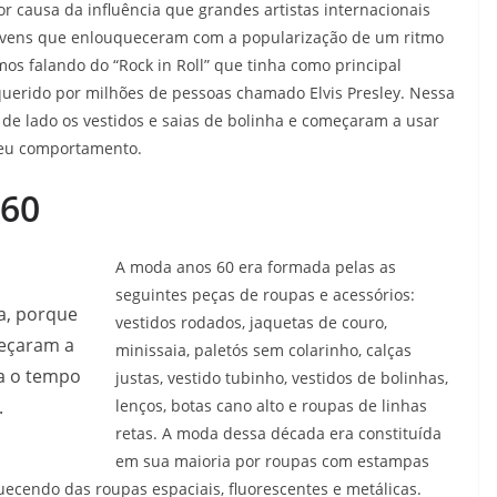
r causa da influência que grandes artistas internacionais
jovens que enlouqueceram com a popularização de um ritmo
os falando do “Rock in Roll” que tinha como principal
querido por milhões de pessoas chamado Elvis Presley. Nessa
e lado os vestidos e saias de bolinha e começaram a usar
 seu comportamento.
 60
A moda anos 60 era formada pelas as
seguintes peças de roupas e acessórios:
a, porque
vestidos rodados, jaquetas de couro,
eçaram a
minissaia, paletós sem colarinho, calças
ra o tempo
justas, vestido tubinho, vestidos de bolinhas,
.
lenços, botas cano alto e roupas de linhas
retas. A moda dessa década era constituída
em sua maioria por roupas com estampas
uecendo das roupas espaciais, fluorescentes e metálicas.