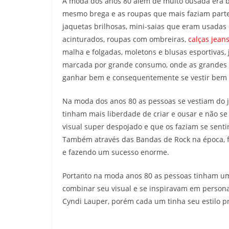
A moda dos anos 80 além de muito ousada era be
mesmo brega e as roupas que mais faziam parte 
jaquetas brilhosas, mini-saias que eram usadas
acinturados, roupas com ombreiras,
calças jean
malha e folgadas, moletons e blusas esportivas, 
marcada por grande consumo, onde as grandes 
ganhar bem e consequentemente se vestir bem
Na moda dos anos 80 as pessoas se vestiam do j
tinham mais liberdade de criar e ousar e não
visual super despojado e que os faziam se sentir
Também através das Bandas de Rock na época, fo
e fazendo um sucesso enorme.
Portanto na moda anos 80 as pessoas tinham um j
combinar seu visual e se inspiravam em person
Cyndi Lauper, porém cada um tinha seu estilo p