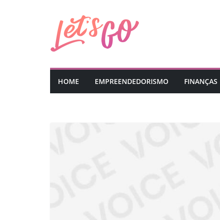
Pular
para
o
conteúdo
HOME
EMPREENDEDORISMO
FINANÇAS