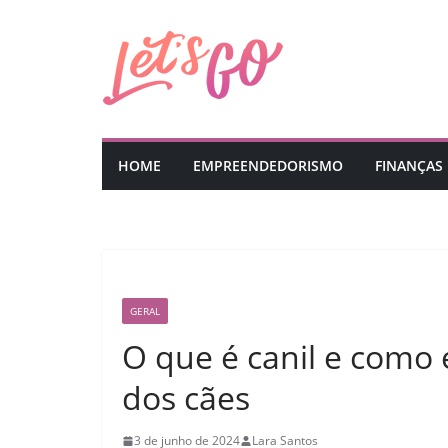
Pular
para
o
conteúdo
HOME
EMPREENDEDORISMO
FINANÇAS
GERAL
O que é canil e como 
dos cães
3 de junho de 2024
Lara Santos