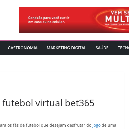
GASTRONOMIA
MARKETING DIGITAL
SAÚDE
TECN
 futebol virtual bet365
para os fãs de futebol que desejam desfrutar do
jogo
de uma