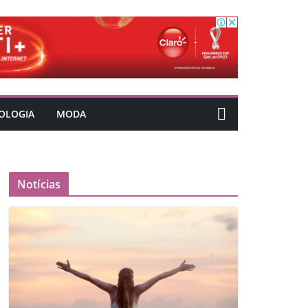
OLOGIA
MODA
Notícias