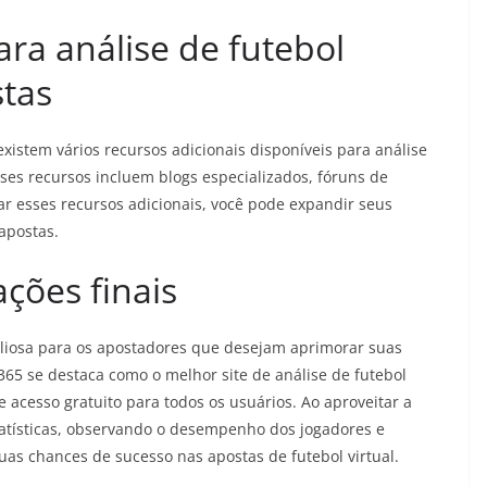
ara análise de futebol
stas
xistem vários recursos adicionais disponíveis para análise
sses recursos incluem blogs especializados, fóruns de
ar esses recursos adicionais, você pode expandir seus
apostas.
ções finais
liosa para os apostadores que desejam aprimorar suas
65 se destaca como o melhor site de análise de futebol
e acesso gratuito para todos os usuários. Ao aproveitar a
tatísticas, observando o desempenho dos jogadores e
as chances de sucesso nas apostas de futebol virtual.