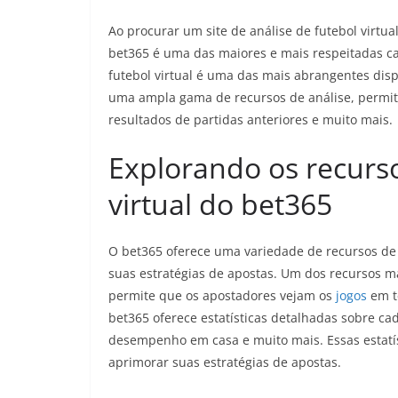
Ao procurar um site de análise de futebol virtu
bet365 é uma das maiores e mais respeitadas c
futebol virtual é uma das mais abrangentes disp
uma ampla gama de recursos de análise, permit
resultados de partidas anteriores e muito mais.
Explorando os recurso
virtual do bet365
O bet365 oferece uma variedade de recursos de 
suas estratégias de apostas. Um dos recursos mai
permite que os apostadores vejam os
jogos
em t
bet365 oferece estatísticas detalhadas sobre ca
desempenho em casa e muito mais. Essas estatí
aprimorar suas estratégias de apostas.