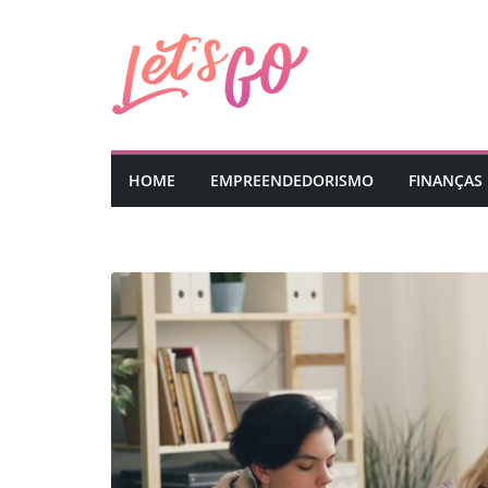
Pular
para
o
conteúdo
HOME
EMPREENDEDORISMO
FINANÇAS