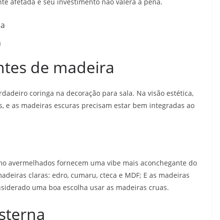
nte afetada e seu investimento não valerá a pena.
a
ntes de madeira
adeiro coringa na decoração para sala. Na visão estética,
s, e as madeiras escuras precisam estar bem integradas ao
esmo avermelhados fornecem uma vibe mais aconchegante do
adeiras claras: edro, cumaru, cteca e MDF; E as madeiras
nsiderado uma boa escolha usar as madeiras cruas.
sterna