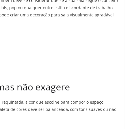
mbém deve-se considerar que se a sua sala segue o conceito
riais, pop ou qualquer outro estilo discordante de trabalho
pode criar uma decoração para sala visualmente agradável
 mas não exagere
 requintada, a cor que escolhe para compor o espaço
eta de cores deve ser balanceada, com tons suaves ou não