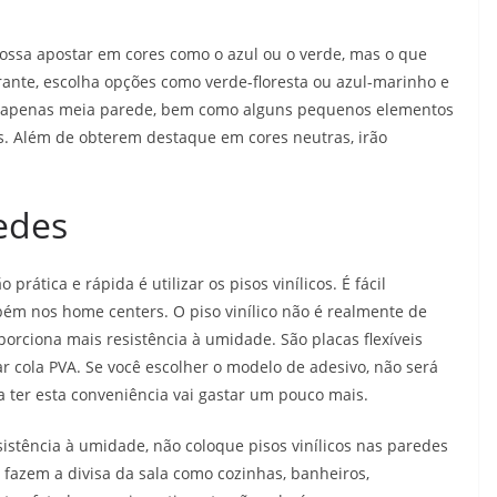
possa apostar em cores como o azul ou o verde, mas o que
rante, escolha opções como verde-floresta ou azul-marinho e
 ou apenas meia parede, bem como alguns pequenos elementos
ros. Além de obterem destaque em cores neutras, irão
edes
prática e rápida é utilizar os pisos vinílicos. É fácil
bém nos home centers. O piso vinílico não é realmente de
rciona mais resistência à umidade. São placas flexíveis
ar cola PVA. Se você escolher o modelo de adesivo, não será
 ter esta conveniência vai gastar um pouco mais.
stência à umidade, não coloque pisos vinílicos nas paredes
azem a divisa da sala como cozinhas, banheiros,