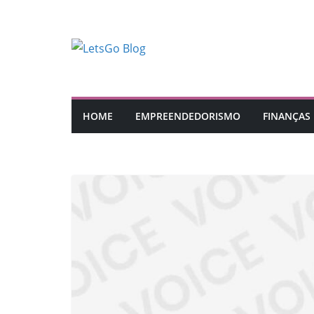
Pular
para
o
conteúdo
HOME
EMPREENDEDORISMO
FINANÇAS