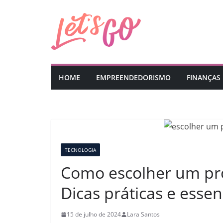
Pular
para
o
conteúdo
HOME
EMPREENDEDORISMO
FINANÇAS
TECNOLOGIA
Como escolher um pro
Dicas práticas e essen
15 de julho de 2024
Lara Santos