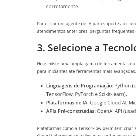
corretamente.
Para criar um agente de IA para suporte ao clie
atendimentos anteriores, perguntas frequente
3. Selecione a Tecno
Hoje existe uma ampla gama de ferramentas que
para iniciantes até ferramentas mais avançadas
Linguagens de Programação:
Python (u
TensorFlow, PyTorch e Scikit-learn).
Plataformas de IA:
Google Cloud AI, Mic
APIs Pré-construídas:
OpenAI API (usad
Plataformas como a TensorFlow permitem criar 
OpenAI oferecem soluções plug-and-play para q