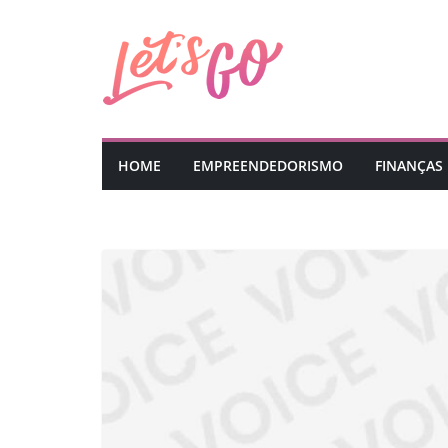
Pular
para
o
conteúdo
HOME
EMPREENDEDORISMO
FINANÇAS