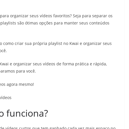
 para organizar seus vídeos favoritos? Seja para separar os
 playlists são ótimas opções para manter seus conteúdos
 como criar sua própria playlist no Kwai e organizar seus
ocê.
 Kwai e organizar seus vídeos de forma prática e rápida,
eparamos para você.
deos agora mesmo!
 vídeos
o funciona?
de vídeos curtos que tem ganhado cada vez mais espaço no